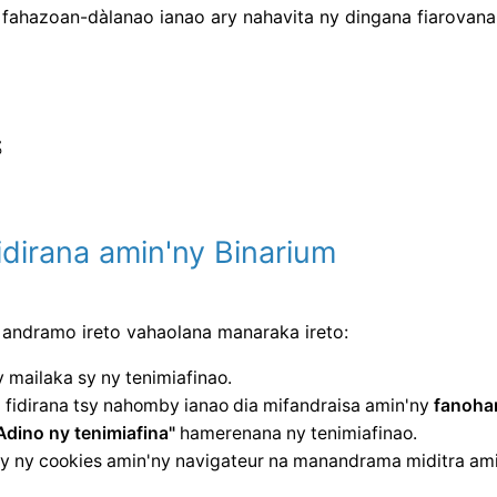
 fahazoan-dàlanao ianao ary nahavita ny dingana fiarovana 

dirana amin'ny Binarium
 andramo ireto vahaolana manaraka ireto:
 mailaka sy ny tenimiafinao.
idirana tsy nahomby ianao dia mifandraisa amin'ny
fanoha
Adino ny tenimiafina"
hamerenana ny tenimiafinao.
y ny cookies amin'ny navigateur na manandrama miditra ami