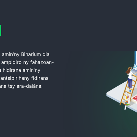
 amin'ny Binarium dia
y ampidiro ny fahazoan-
a hidirana amin'ny
ntsipirihany fidirana
ana tsy ara-dalàna.