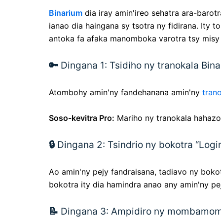
Binarium
dia iray amin'ireo sehatra ara-barot
ianao dia haingana sy tsotra ny fidirana. Ity 
antoka fa afaka manomboka varotra tsy misy 
🔑
Dingana 1: Tsidiho ny tranokala Bin
Atombohy amin'ny fandehanana amin'ny
tran
Soso-kevitra Pro:
Mariho ny tranokala hahazoa
🔒
Dingana 2: Tsindrio ny bokotra “Login
Ao amin'ny pejy fandraisana, tadiavo ny bok
bokotra ity dia hamindra anao any amin'ny 
📝
Dingana 3: Ampidiro ny mombamo