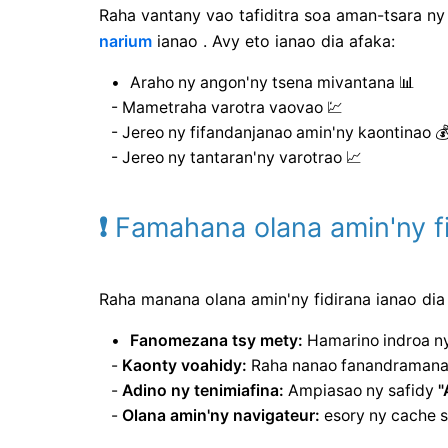
Raha vantany vao tafiditra soa aman-tsara ny
narium
ianao . Avy eto ianao dia afaka:
Araho ny angon'ny tsena mivantana 📊
- Mametraha varotra vaovao 💹
- Jereo ny fifandanjanao amin'ny kaontinao 
- Jereo ny tantaran'ny varotrao 📈
❗
Famahana olana amin'ny fi
Raha manana olana amin'ny fidirana ianao dia
Fanomezana tsy mety:
Hamarino indroa ny
-
Kaonty voahidy:
Raha nanao fanandramana f
-
Adino ny tenimiafina:
Ampiasao ny safidy
"
-
Olana amin'ny navigateur:
esory ny cache s