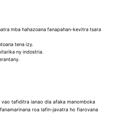
hatra mba hahazoana fanapahan-kevitra tsara
toana tena izy.
arika ny indostria.
erantany.
a vao tafiditra ianao dia afaka manomboka
fanamarinana roa lafin-javatra ho fiarovana