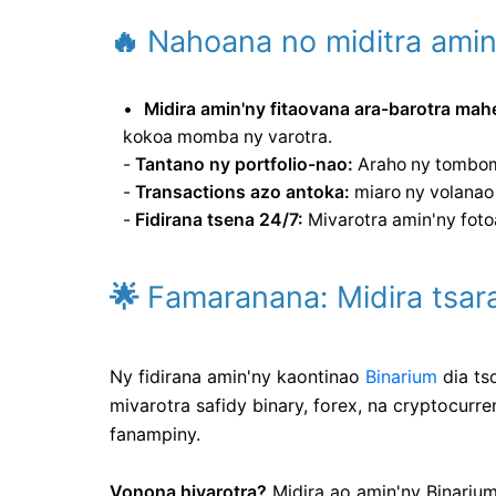
🔥
Nahoana no miditra amin
Midira amin'ny fitaovana ara-barotra mahe
kokoa momba ny varotra.
-
Tantano ny portfolio-nao:
Araho ny tombom-
-
Transactions azo antoka:
miaro ny volanao
-
Fidirana tsena 24/7:
Mivarotra amin'ny fotoa
🌟
Famaranana: Midira tsar
Ny fidirana amin'ny kaontinao
Binarium
dia ts
mivarotra safidy binary, forex, na cryptocurr
fanampiny.
Vonona hivarotra?
Midira ao amin'ny Binarium 