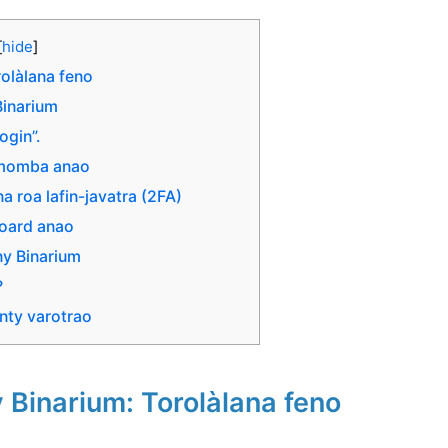
[
hide
]
rolàlana feno
Binarium
ogin”.
amomba anao
a roa lafin-javatra (2FA)
board anao
ny Binarium
?
nty varotrao
 Binarium: Torolàlana feno