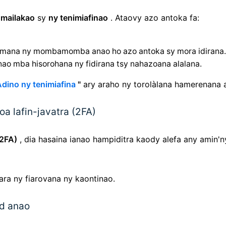
 mailakao
sy
ny tenimiafinao
. Ataovy azo antoka fa:
zomana ny mombamomba anao ho azo antoka sy mora idirana.
nao mba hisorohana ny fidirana tsy nahazoana alalana.
dino ny tenimiafina
"
ary araho ny torolàlana hamerenana 
a lafin-javatra (2FA)
(2FA)
, dia hasaina ianao hampiditra kaody alefa any amin'n
ra ny fiarovana ny kaontinao.
rd anao