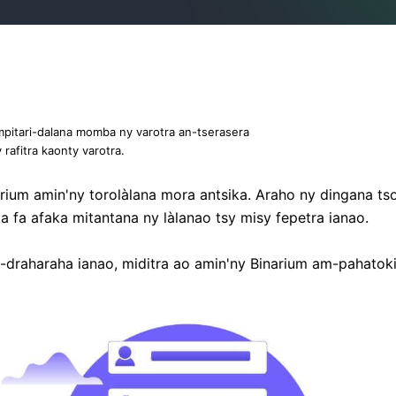
pitari-dalana momba ny varotra an-tserasera
rafitra kaonty varotra.
rium amin'ny torolàlana mora antsika. Araho ny dingana tso
a fa afaka mitantana ny làlanao tsy misy fepetra ianao.
raharaha ianao, miditra ao amin'ny Binarium am-pahatoki