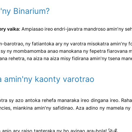
'ny Binarium?
ry vaika:
Ampiasao ireo endri-javatra mandroso amin'ny se
barotrao, ny fatiantoka ary ny varotra misokatra amin'ny fo
 sy ny mombamomba anao manokana ny fepetra fiarovana mit
na rehetra, na aiza na aiza misy fidirana amin'ny tsena man
a amin'ny kaonty varotrao
otra sy azo antoka rehefa manaraka ireo dingana ireo. Rah
encies, miankina amin'ny safidinao. Aza adino ny mamela ny 
anio ary raiso tanteraka ny ho avinao ara-bola! 🚀💰