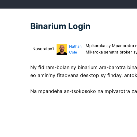
Binarium Login
Mpikaroka sy Mpanoratra m
Nathan
Nosoratan'i
Mikaroka sehatra broker sy 
Cole
Ny fidiram-bolan'ny binarium ara-barotra bina
eo amin'ny fitaovana desktop sy finday, antok
Na mpandeha an-tsokosoko na mpivarotra za-d