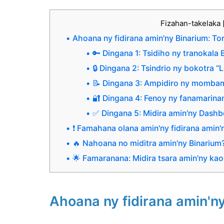
Fizahan-takelaka
Ahoana ny fidirana amin'ny Binarium: To
🔑 Dingana 1: Tsidiho ny tranokala 
🔒 Dingana 2: Tsindrio ny bokotra “L
📝 Dingana 3: Ampidiro ny momb
🔐 Dingana 4: Fenoy ny fanamarinan
✅ Dingana 5: Midira amin'ny Dash
❗ Famahana olana amin'ny fidirana amin'
🔥 Nahoana no miditra amin'ny Binarium
🌟 Famaranana: Midira tsara amin'ny kao
Ahoana ny fidirana amin'ny