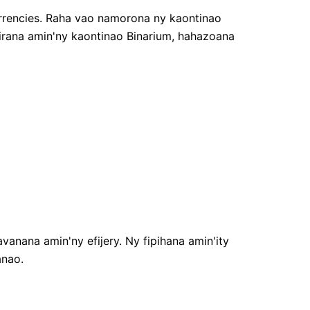
currencies. Raha vao namorona ny kaontinao
idirana amin'ny kaontinao Binarium, hahazoana
vanana amin'ny efijery. Ny fipihana amin'ity
anao.