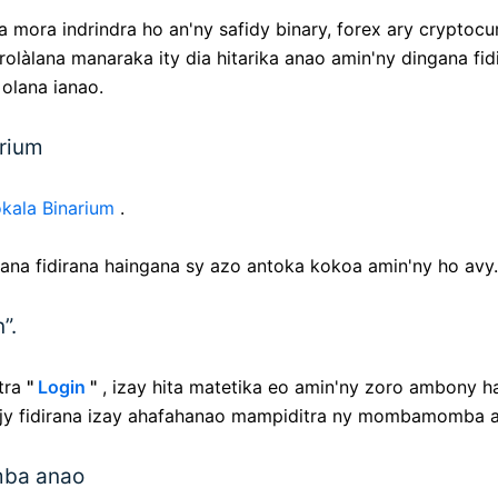
ra mora indrindra ho an'ny safidy binary, forex ary crypto
torolàlana manaraka ity dia hitarika anao amin'ny dingana f
olana ianao.
arium
okala Binarium
.
na fidirana haingana sy azo antoka kokoa amin'ny ho avy.
”.
otra
"
Login
"
, izay hita matetika eo amin'ny zoro ambony ha
pejy fidirana izay ahafahanao mampiditra ny mombamomba 
mba anao