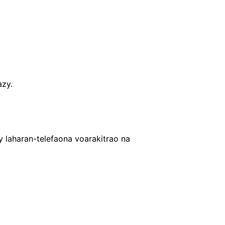
azy.
y laharan-telefaona voarakitrao na