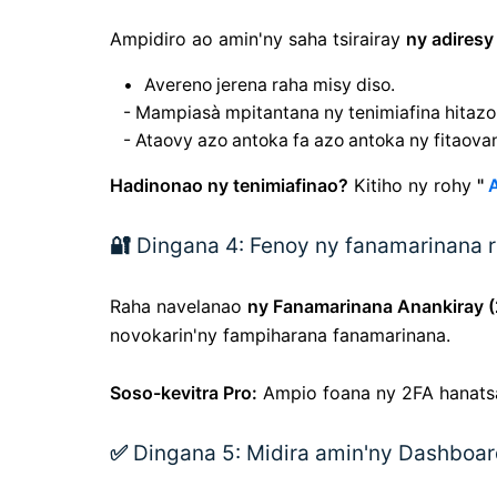
Ampidiro
ao amin'ny saha tsirairay
ny adiresy
Avereno jerena raha misy diso.
- Mampiasà mpitantana ny tenimiafina hita
- Ataovy azo antoka fa azo antoka ny fitaova
Hadinonao ny tenimiafinao?
Kitiho ny rohy
"
A
🔐
Dingana 4: Fenoy ny fanamarinana ro
Raha navelanao
ny Fanamarinana Anankiray 
novokarin'ny fampiharana fanamarinana.
Soso-kevitra Pro:
Ampio foana ny 2FA hanatsa
✅
Dingana 5: Midira amin'ny Dashboa