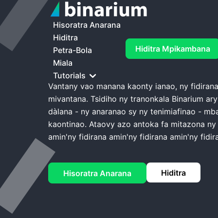
Trano
Binarium Login
Hisoratra Anarana
Hiditra
Hiditra Mpikambana
Binarium Login
Petra-Bola
Miala
Tutorials
Vantany vao manana kaonty ianao, ny fidirana
mivantana. Tsidiho ny tranonkala Binarium ar
dàlana - ny anaranao sy ny tenimiafinao - mb
kaontinao. Ataovy azo antoka fa mitazona ny a
amin'ny fidirana amin'ny fidirana amin'ny fidir
Hiditra
Hisoratra Anarana