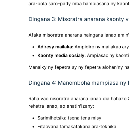
ara-bola saro-pady mba hampiasana ny kaon
Dingana 3: Misoratra anarana kaonty 
Afaka misoratra anarana haingana ianao amin
Adiresy mailaka:
Ampidiro ny mailakao ary
Kaonty media sosialy:
Ampiasao ny kaontin
Manaiky ny fepetra sy ny fepetra alohan'ny h
Dingana 4: Manomboha mampiasa ny 
Raha vao nisoratra anarana ianao dia hahazo
rehetra ianao, ao anatin'izany:
Sarimihetsika tsena tena misy
Fitaovana famakafakana ara-teknika