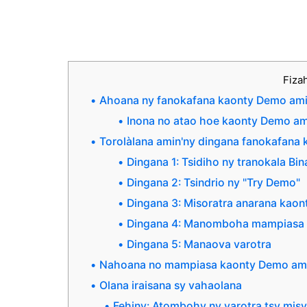
Fiza
Ahoana ny fanokafana kaonty Demo amin
Inona no atao hoe kaonty Demo am
Torolàlana amin'ny dingana fanokafana
Dingana 1: Tsidiho ny tranokala Bi
Dingana 2: Tsindrio ny "Try Demo"
Dingana 3: Misoratra anarana kao
Dingana 4: Manomboha mampiasa 
Dingana 5: Manaova varotra
Nahoana no mampiasa kaonty Demo ami
Olana iraisana sy vahaolana
Fehiny: Atombohy ny varotra tsy misy