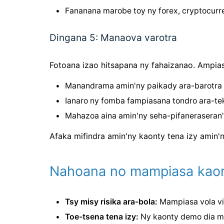
Fananana marobe toy ny forex, cryptocurr
Dingana 5: Manaova varotra
Fotoana izao hitsapana ny fahaizanao. Ampi
Manandrama amin'ny paikady ara-barotra
Ianaro ny fomba fampiasana tondro ara-te
Mahazoa aina amin'ny seha-pifaneraseran'
Afaka mifindra amin'ny kaonty tena izy amin'
Nahoana no mampiasa kaon
Tsy misy risika ara-bola:
Mampiasa vola vir
Toe-tsena tena izy:
Ny kaonty demo dia mit