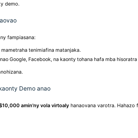
ty demo.
vaovao
'ny fampiasana:
 mametraha tenimiafina matanjaka.
ao Google, Facebook, na kaonty tohana hafa mba hisoratra 
anohizana.
kaonty Demo anao
$10,000 amin'ny vola virtoaly
hanaovana varotra. Hahazo fi