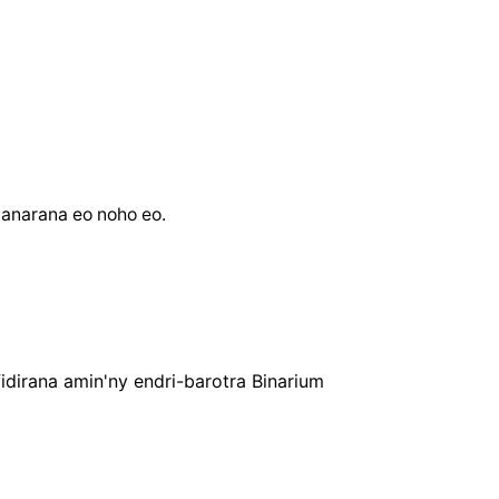
anarana eo noho eo.
dirana amin'ny endri-barotra Binarium