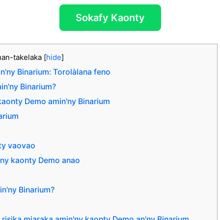
Sokafy Kaonty
han-takelaka
[
hide
]
'ny Binarium: Torolàlana feno
in'ny Binarium?
 kaonty Demo amin'ny Binarium
narium
nty vaovao
ny kaonty Demo anao
n'ny Binarium?
 risika miaraka amin'ny kaonty Demo an'ny Binarium