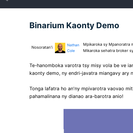
Binarium Kaonty Demo
Mpikaroka sy Mpanoratra m
Nathan
Nosoratan'i
Mikaroka sehatra broker sy 
Cole
Te-hanomboka varotra tsy misy vola be ve ia
kaonty demo, ny endri-javatra miangavy ary n
Tonga lafatra ho an'ny mpivarotra vaovao mit
pahamalinana ny dianao ara-barotra anio!