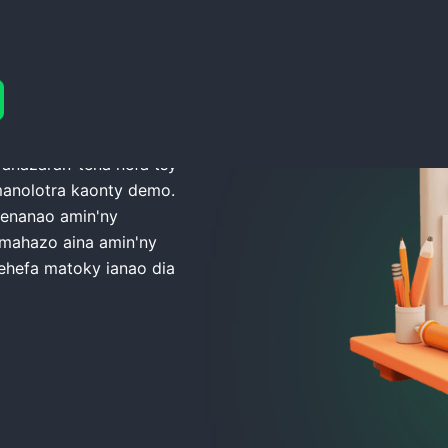
y Demo
anazaran-tena nefa tsy
manolotra kaonty demo.
tenanao amin'ny
 mahazo aina amin'ny
Rehefa matoky ianao dia