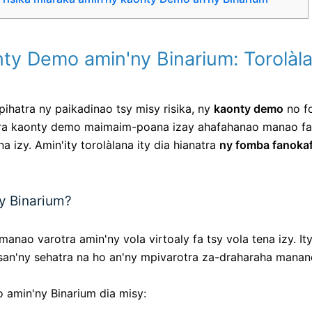
ty Demo amin'ny Binarium: Torolàl
ihatra ny paikadinao tsy misy risika, ny
kaonty demo
no f
tra kaonty demo maimaim-poana izay ahafahanao manao fan
izy. Amin'ity torolàlana ity dia hianatra
ny fomba fanoka
y Binarium?
ao varotra amin'ny vola virtoaly fa tsy vola tena izy. Ity e
an'ny sehatra na ho an'ny mpivarotra za-draharaha manan
amin'ny Binarium dia misy: