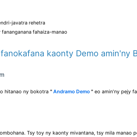
endri-javatra rehetra
sy fananganana fahaiza-manao
a fanokafana kaonty Demo amin'ny 
um
Ho hitanao ny bokotra
"
Andramo Demo
"
eo amin'ny pejy f
ombohana. Tsy toy ny kaonty mivantana, tsy mila manao p