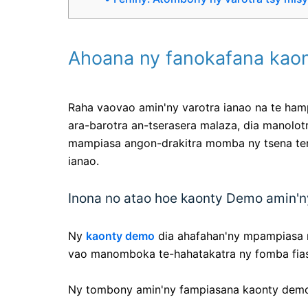
Ahoana ny fanokafana kaon
Raha vaovao amin'ny varotra ianao na te hamp
ara-barotra an-tserasera malaza, dia manolo
mampiasa angon-drakitra momba ny tsena tena 
ianao.
Inona no atao hoe kaonty Demo amin'n
Ny
kaonty demo
dia ahafahan'ny mpampiasa man
vao manomboka te-hahatakatra ny fomba fias
Ny tombony amin'ny fampiasana kaonty demo 