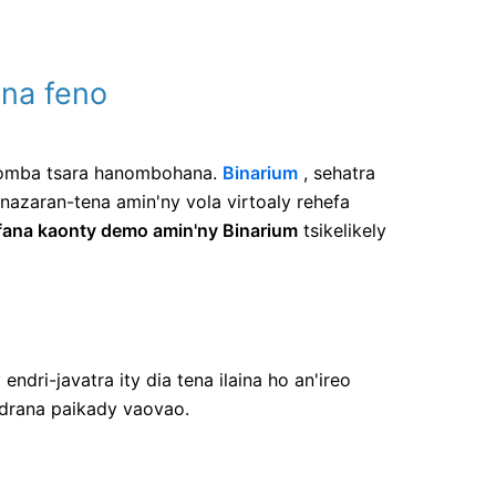
ana feno
omba tsara hanombohana.
Binarium
, sehatra
azaran-tena amin'ny vola virtoaly rehefa
fana kaonty demo amin'ny Binarium
tsikelikely
ndri-javatra ity dia tena ilaina ho an'ireo
drana paikady vaovao.