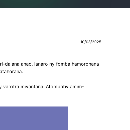
10/03/2025
ari-dalana anao. Ianaro ny fomba hamoronana
 atahorana.
'ny varotra mivantana. Atombohy amim-