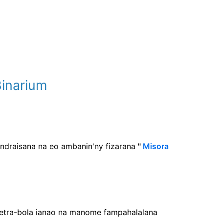
Binarium
andraisana na eo ambanin'ny fizarana
"
Misora
etra-bola ianao na manome fampahalalana