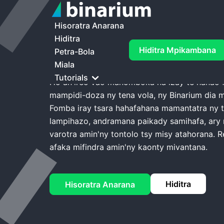
Trano
Binarium Kaonty Demo
Hisoratra Anarana
Hiditra
Binarium Kaont
Hiditra Mpikambana
Petra-Bola
Miala
Tutorials
Ho an'ireo vao manomboka na izay te hanao f
mampidi-doza ny tena vola, ny Binarium dia 
Fomba iray tsara hahafahana mamantatra ny 
lampihazo, andramana paikady samihafa, ary
varotra amin'ny tontolo tsy misy atahorana. 
afaka mifindra amin'ny kaonty mivantana.
Hiditra
Hisoratra Anarana