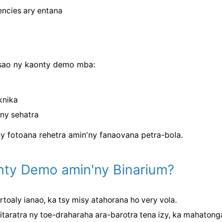
encies ary entana
asao ny kaonty demo mba:
knika
ny sehatra
ny fotoana rehetra amin'ny fanaovana petra-bola.
ty Demo amin'ny Binarium?
toaly ianao, ka tsy misy atahorana ho very vola.
aratra ny toe-draharaha ara-barotra tena izy, ka mahatonga 