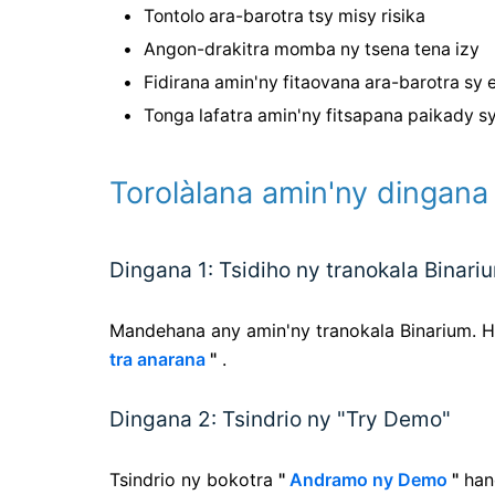
Tontolo ara-barotra tsy misy risika
Angon-drakitra momba ny tsena tena izy
Fidirana amin'ny fitaovana ara-barotra sy 
Tonga lafatra amin'ny fitsapana paikady 
Torolàlana amin'ny dingan
Dingana 1: Tsidiho ny tranokala Binari
Mandehana any amin'ny tranokala Binarium. 
tra anarana
"
.
Dingana 2: Tsindrio ny "Try Demo"
Tsindrio ny bokotra
"
Andramo ny Demo
"
han