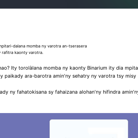
pitari-dalana momba ny varotra an-tserasera
rafitra kaonty varotra.
nao? Ity torolàlana momba ny kaonty Binarium ity dia mpit
y paikady ara-barotra amin'ny sehatry ny varotra tsy misy
ady ny fahatokisana sy fahaizana alohan'ny hifindra amin