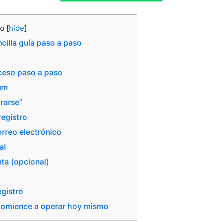
do
[
hide
]
cilla guía paso a paso
oceso paso a paso
ium
trarse”
registro
orreo electrónico
al
ta (opcional)
gistro
 comience a operar hoy mismo