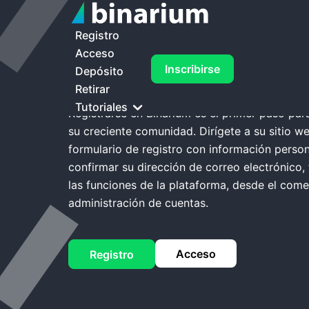
Inicio
Binarium Regístrate
Registro
Acceso
Binarium Regístr
Inscribirse
Depósito
Retirar
Tutoriales
Registrarse en Binarium es el primer paso par
su creciente comunidad. Dirígete a su sitio w
formulario de registro con información perso
confirmar su dirección de correo electrónico
las funciones de la plataforma, desde el come
administración de cuentas.
Acceso
Registro